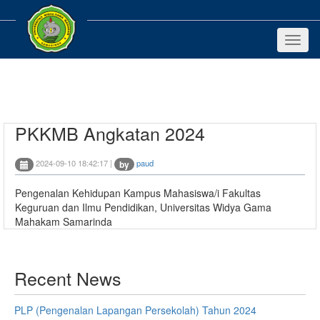
Toggl
naviga
PKKMB Angkatan 2024
2024-09-10 18:42:17 |
paud
by
Pengenalan Kehidupan Kampus Mahasiswa/i Fakultas
Keguruan dan Ilmu Pendidikan, Universitas Widya Gama
Mahakam Samarinda
Recent News
PLP (Pengenalan Lapangan Persekolah) Tahun 2024